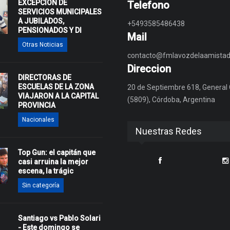
EXCEPCIÓN DE
Telefono
SERVICIOS MUNICIPALES
A JUBILADOS,
+5493585486438
PENSIONADOS Y DI
Mail
Otras Noticias
contacto@fmlavozdelaamistad
Direccion
DIRECTORAS DE
ESCUELAS DE LA ZONA
20 de Septiembre 618, General
VIAJARON A LA CAPITAL
(5809), Córdoba, Argentina
PROVINCIA
Nacionales
Nuestras Redes
Top Gun: el capitán que
casi arruina la mejor
escena, la trágic
Sin categoría
Santiago vs Pablo Solari
- Este domingo se