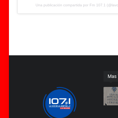
Una publicación compartida por Fm 107.1 (@lav
Mas 