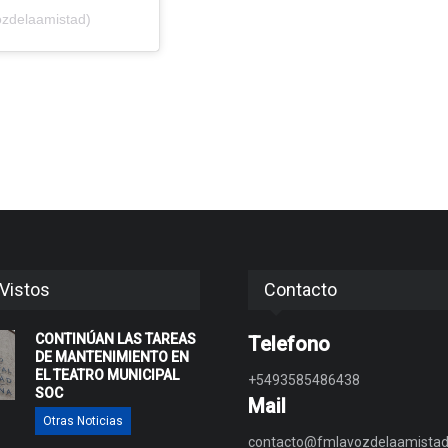
ozdelaamistad)
Vistos
Contacto
CONTINÚAN LAS TAREAS
Telefono
DE MANTENIMIENTO EN
EL TEATRO MUNICIPAL
+5493585486438
SOC
Mail
Otras Noticias
contacto@fmlavozdelaamistad