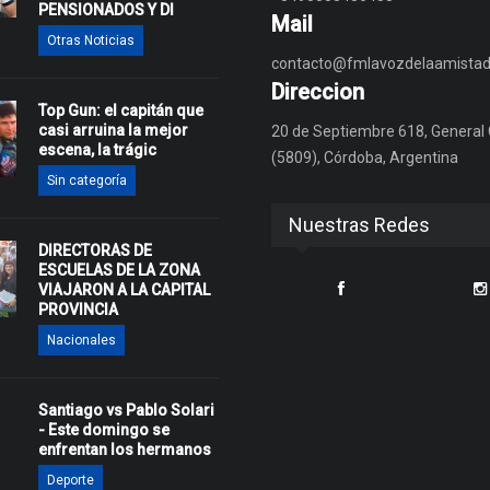
PENSIONADOS Y DI
Mail
Otras Noticias
contacto@fmlavozdelaamistad
Direccion
Top Gun: el capitán que
casi arruina la mejor
20 de Septiembre 618, General
escena, la trágic
(5809), Córdoba, Argentina
Sin categoría
Nuestras Redes
DIRECTORAS DE
ESCUELAS DE LA ZONA
VIAJARON A LA CAPITAL
PROVINCIA
Nacionales
Santiago vs Pablo Solari
- Este domingo se
enfrentan los hermanos
Deporte