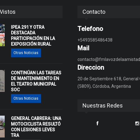
Vistos
Contacto
IPEA 291 Y OTRA
Telefono
DESTACADA
PARTICIPACIÓN EN LA
+5493585486438
EXPOSICIÓN RURAL
Mail
Otras Noticias
contacto@fmlavozdelaamistad
Direccion
CONTINÚAN LAS TAREAS
DE MANTENIMIENTO EN
20 de Septiembre 618, General
EL TEATRO MUNICIPAL
(5809), Córdoba, Argentina
SOC
Otras Noticias
Nuestras Redes
GENERAL CABRERA: UNA
MOTOCICLISTA RESULTÓ
CON LESIONES LEVES
TRA